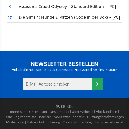
Assassin's Creed Odyssey - Standard Edition - [PC]
9
Die Sims 4: Hunde & Katzen (Code in der Box) - [PC]
10
NEWSLETTER BESTELLEN
Hol' dir die neuesten Infos zu Games und Hardware direkt ins Postfach
RUBRIKEN
Impressum
|
Unser Team
|
Unser Kodex
|
Über Webedia
|
Abo kündigen
|
Bestellung widerrufen
|
Karriere
|
Newsletter
|
Kontakt
|
Nutzungsbestimmungen
|
Mediadaten
|
Datenschutzerklärung
|
Cookies & Tracking
|
Transparenzbericht