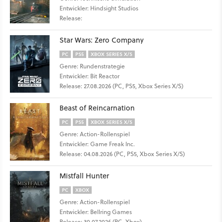
Entwickler: Hindsight Studios
Release:
Star Wars: Zero Company
PC
PS5
XBOX SERIES X/S
Genre: Rundenstrategie
Entwickler: Bit Reactor
Release: 27.08.2026 (PC, PS5, Xbox Series X/S)
Beast of Reincarnation
PC
PS5
XBOX SERIES X/S
Genre: Action-Rollenspiel
Entwickler: Game Freak Inc.
Release: 04.08.2026 (PC, PS5, Xbox Series X/S)
Mistfall Hunter
PC
XBOX
Genre: Action-Rollenspiel
Entwickler: Bellring Games
Release: 30.07.2026 (PC, Xbox)