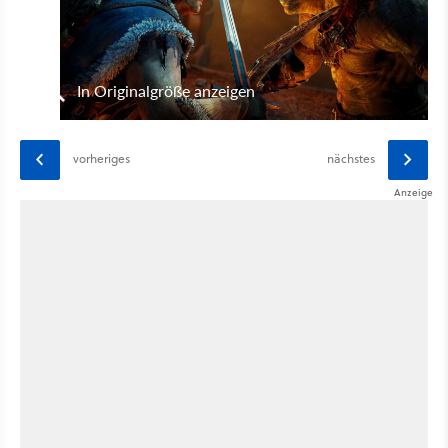
In Originalgröße anzeigen
vorheriges
nächstes