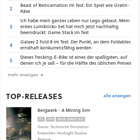
Beast of Reincarnation im Test: Ein Spiel wie Gratin-
2
Käse
Ich habe mein ganzes Leben nur Lego gebaut. Mein
3
erstes Lumibricks-Set hat mich jetzt nachhaltig
beeindruckt: Game Stack im Test
Galaxy Z Fold 8 im Test: Der Punkt, an dem Foldables
4
ernsthaft konkurrenzfähig werden
Dieses Trecking-E-Bike ist eines der spaßigsten, auf
5
denen ich je saß – für die Hälfte des üblichen Preises
mehr anzeigen
TOP-RELEASES
alle anzeigen
Bergwerk - A Mining Sim
PC
PS5
XBOX SERIES X/S
Genre: Technische Simulation
Entwickler: Hindsight Studios
Release: