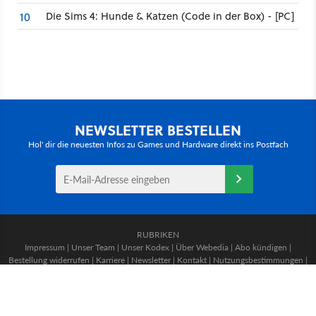
Die Sims 4: Hunde & Katzen (Code in der Box) - [PC]
10
NEWSLETTER BESTELLEN
Hol' dir die neuesten Infos zu Games und Hardware direkt ins Postfach
RUBRIKEN
Impressum
|
Unser Team
|
Unser Kodex
|
Über Webedia
|
Abo kündigen
|
Bestellung widerrufen
|
Karriere
|
Newsletter
|
Kontakt
|
Nutzungsbestimmungen
|
Mediadaten
|
Datenschutzerklärung
|
Cookies & Tracking
|
Transparenzbericht
MEDIENGRUPPE
GameStar
|
GamePro
|
Mein MMO
|
GetHero
|
Jeuxvideo.com