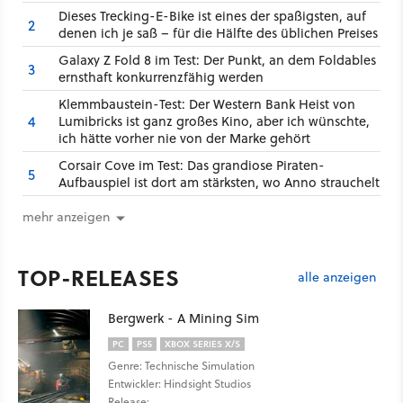
Dieses Trecking-E-Bike ist eines der spaßigsten, auf
2
denen ich je saß – für die Hälfte des üblichen Preises
Galaxy Z Fold 8 im Test: Der Punkt, an dem Foldables
3
ernsthaft konkurrenzfähig werden
Klemmbaustein-Test: Der Western Bank Heist von
4
Lumibricks ist ganz großes Kino, aber ich wünschte,
ich hätte vorher nie von der Marke gehört
Corsair Cove im Test: Das grandiose Piraten-
5
Aufbauspiel ist dort am stärksten, wo Anno strauchelt
mehr anzeigen
TOP-RELEASES
alle anzeigen
Bergwerk - A Mining Sim
PC
PS5
XBOX SERIES X/S
Genre: Technische Simulation
Entwickler: Hindsight Studios
Release: