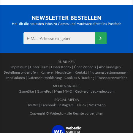
NEWSLETTER BESTELLEN
Hol' dir die neuesten Infos zu Games und Hardware direkt ins Postfach
RUBRIKEN
Impressum
|
Unser Team
|
Unser Kodex
|
Über Webedia
|
Abo kündigen
|
Bestellung widerrufen
|
Karriere
|
Newsletter
|
Kontakt
|
Nutzungsbestimmungen
|
Mediadaten
|
Datenschutzerklärung
|
Cookies & Tracking
|
Transparenzbericht
MEDIENGRUPPE
GameStar
|
GamePro
|
Mein MMO
|
GetHero
|
Jeuxvideo.com
SOCIAL MEDIA
Twitter
|
Facebook
|
Instagram
|
TikTok
|
WhatsApp
Copyright © Webedia - alle Rechte vorbehalten