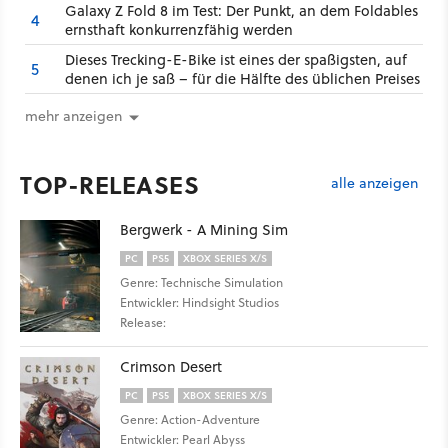
Galaxy Z Fold 8 im Test: Der Punkt, an dem Foldables
4
ernsthaft konkurrenzfähig werden
Dieses Trecking-E-Bike ist eines der spaßigsten, auf
5
denen ich je saß – für die Hälfte des üblichen Preises
mehr anzeigen
TOP-RELEASES
alle anzeigen
Bergwerk - A Mining Sim
PC
PS5
XBOX SERIES X/S
Genre: Technische Simulation
Entwickler: Hindsight Studios
Release:
Crimson Desert
PC
PS5
XBOX SERIES X/S
Genre: Action-Adventure
Entwickler: Pearl Abyss