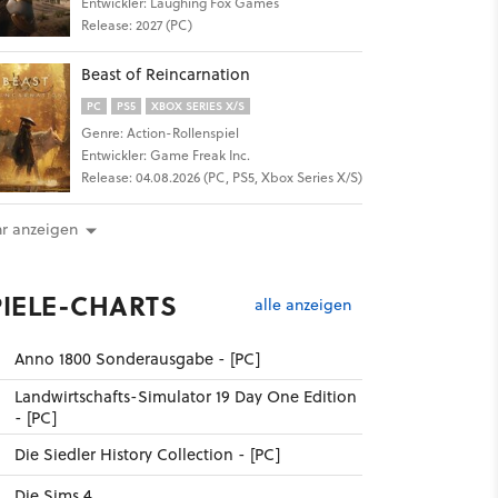
Entwickler: Laughing Fox Games
Release: 2027 (PC)
Beast of Reincarnation
PC
PS5
XBOX SERIES X/S
Genre: Action-Rollenspiel
Entwickler: Game Freak Inc.
Release: 04.08.2026 (PC, PS5, Xbox Series X/S)
r anzeigen
PIELE-CHARTS
alle anzeigen
Anno 1800 Sonderausgabe - [PC]
Landwirtschafts-Simulator 19 Day One Edition
- [PC]
Die Siedler History Collection - [PC]
Die Sims 4