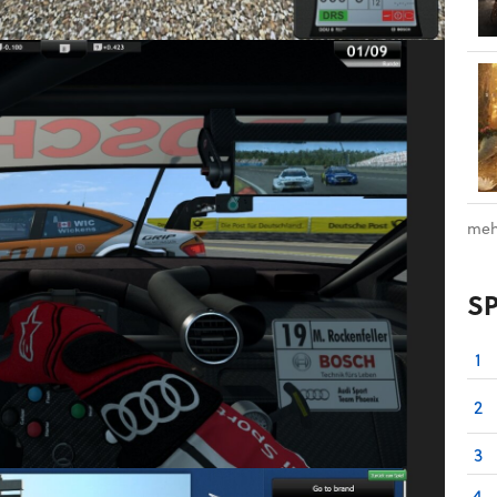
meh
S
1
2
3
4