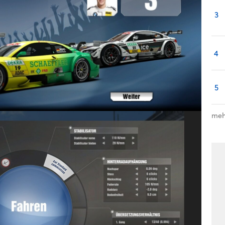
3
4
5
meh