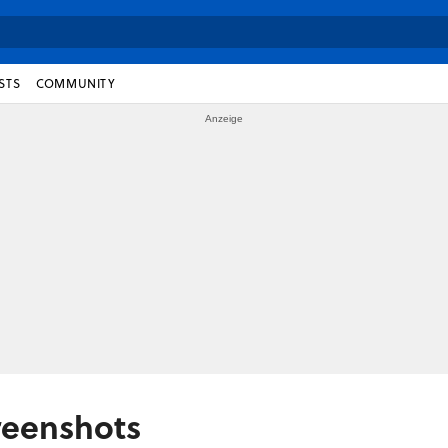
STS
COMMUNITY
reenshots