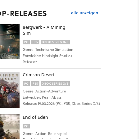
OP-RELEASES
alle anzeigen
Bergwerk - A Mining
Sim
PC
PS5
XBOX SERIES X/S
Genre: Technische Simulation
Entwickler: Hindsight Studios
Release:
Crimson Desert
PC
PS5
XBOX SERIES X/S
Genre: Action-Adventure
Entwickler: Pearl Abyss
Release: 19.03.2026 (PC, PS5, Xbox Series X/S)
End of Eden
PC
Genre: Action-Rollenspiel