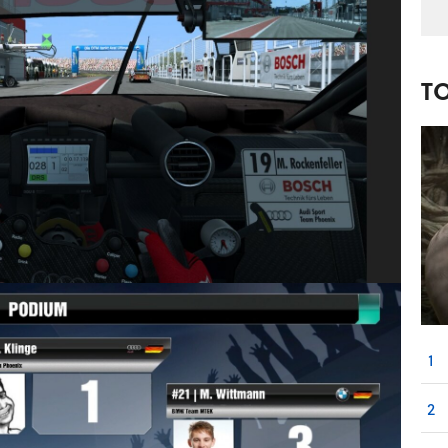
T
1
2