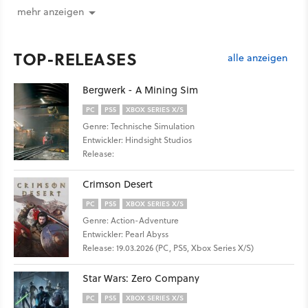
mehr anzeigen
TOP-RELEASES
alle anzeigen
Bergwerk - A Mining Sim
PC
PS5
XBOX SERIES X/S
Genre: Technische Simulation
Entwickler: Hindsight Studios
Release:
Crimson Desert
PC
PS5
XBOX SERIES X/S
Genre: Action-Adventure
Entwickler: Pearl Abyss
Release: 19.03.2026 (PC, PS5, Xbox Series X/S)
Star Wars: Zero Company
PC
PS5
XBOX SERIES X/S