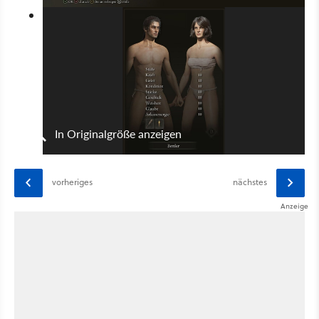
In Originalgröße anzeigen
vorheriges
nächstes