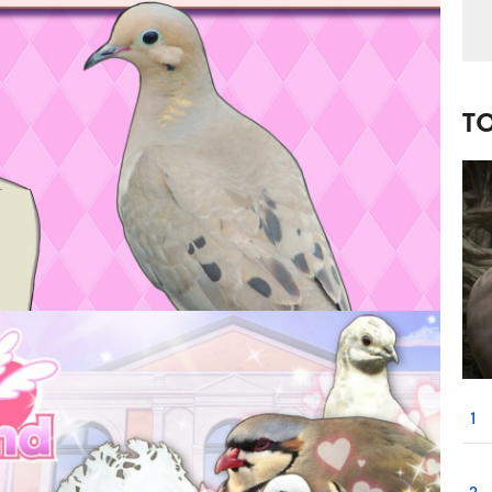
T
1
2