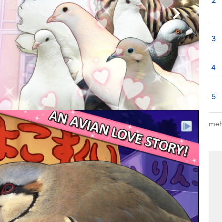
3
4
5
meh