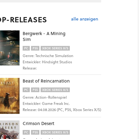
OP-RELEASES
alle anzeigen
Bergwerk - A Mining
Sim
PC
PS5
XBOX SERIES X/S
Genre: Technische Simulation
Entwickler: Hindsight Studios
Release:
Beast of Reincarnation
PC
PS5
XBOX SERIES X/S
Genre: Action-Rollenspiel
Entwickler: Game Freak Inc.
Release: 04.08.2026 (PC, PS5, Xbox Series X/S)
Crimson Desert
PC
PS5
XBOX SERIES X/S