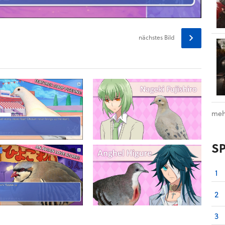
nächstes
Bild
meh
S
1
2
3