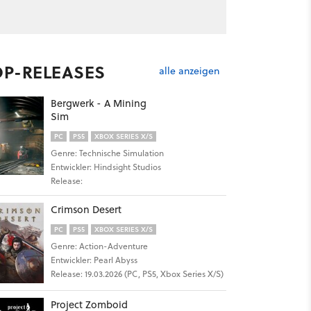
OP-RELEASES
alle anzeigen
Bergwerk - A Mining
Sim
PC
PS5
XBOX SERIES X/S
Genre: Technische Simulation
Entwickler: Hindsight Studios
Release:
Crimson Desert
PC
PS5
XBOX SERIES X/S
Genre: Action-Adventure
Entwickler: Pearl Abyss
Release: 19.03.2026 (PC, PS5, Xbox Series X/S)
Project Zomboid