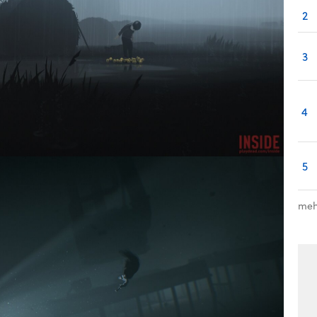
2
3
4
5
meh