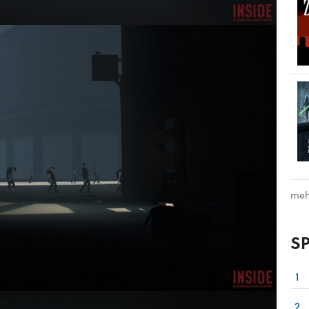
meh
S
1
2