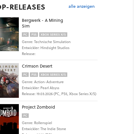
OP-RELEASES
alle anzeigen
Bergwerk - A Mining
Sim
PC
PS5
XBOX SERIES X/S
Genre: Technische Simulation
Entwickler: Hindsight Studios
Release:
Crimson Desert
PC
PS5
XBOX SERIES X/S
Genre: Action-Adventure
Entwickler: Pearl Abyss
Release: 19.03.2026 (PC, PS5, Xbox Series X/S)
Project Zomboid
PC
Genre: Rollenspiel
Entwickler: The Indie Stone