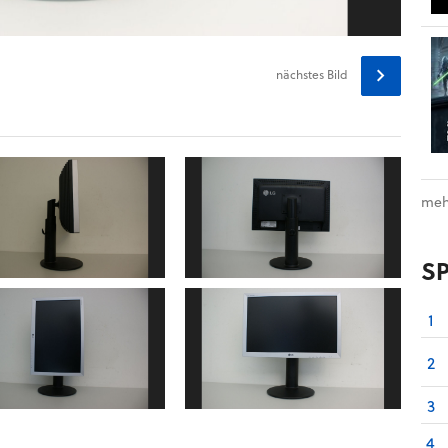
nächstes
Bild
meh
S
1
2
3
4