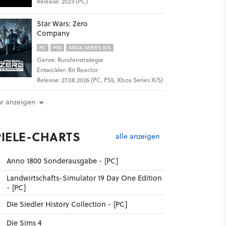
Release: 2023 (PC)
Star Wars: Zero
Company
PC
PS5
XBOX SERIES X/S
Genre: Rundenstrategie
Entwickler: Bit Reactor
Release: 27.08.2026 (PC, PS5, Xbox Series X/S)
r anzeigen
PIELE-CHARTS
alle anzeigen
Anno 1800 Sonderausgabe - [PC]
Landwirtschafts-Simulator 19 Day One Edition
- [PC]
Die Siedler History Collection - [PC]
Die Sims 4