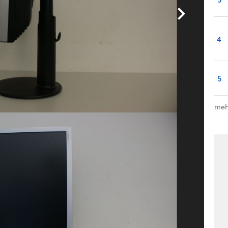
4
5
meh