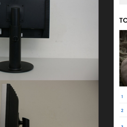
T
1
2
3