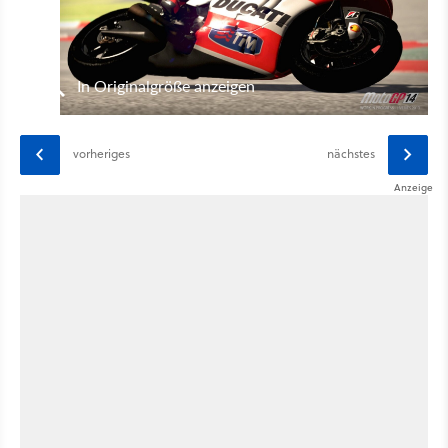
In Originalgröße anzeigen
vorheriges
nächstes