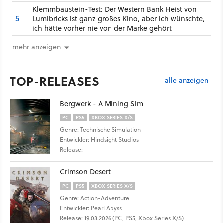
Klemmbaustein-Test: Der Western Bank Heist von
5
Lumibricks ist ganz großes Kino, aber ich wünschte,
ich hätte vorher nie von der Marke gehört
mehr anzeigen
TOP-RELEASES
alle anzeigen
Bergwerk - A Mining Sim
PC
PS5
XBOX SERIES X/S
Genre: Technische Simulation
Entwickler: Hindsight Studios
Release:
Crimson Desert
PC
PS5
XBOX SERIES X/S
Genre: Action-Adventure
Entwickler: Pearl Abyss
Release: 19.03.2026 (PC, PS5, Xbox Series X/S)