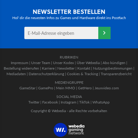
NEWSLETTER BESTELLEN
Hol' dir die neuesten Infos zu Games und Hardware direkt ins Postfach
RUBRIKEN
Impressum
|
Unser Team
|
Unser Kodex
|
Über Webedia
|
Abo kündigen
|
Bestellung widerrufen
|
Karriere
|
Newsletter
|
Kontakt
|
Nutzungsbestimmungen
|
Mediadaten
|
Datenschutzerklärung
|
Cookies & Tracking
|
Transparenzbericht
MEDIENGRUPPE
GameStar
|
GamePro
|
Mein MMO
|
GetHero
|
Jeuxvideo.com
SOCIAL MEDIA
Twitter
|
Facebook
|
Instagram
|
TikTok
|
WhatsApp
Copyright © Webedia - alle Rechte vorbehalten