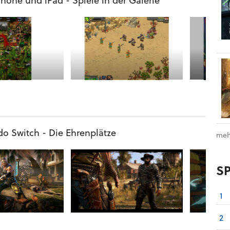
Phone und iPad - Spiele in der Galerie
do Switch - Die Ehrenplätze
meh
S
1
2