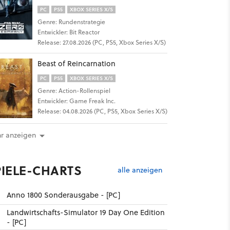
PC
PS5
XBOX SERIES X/S
Genre: Rundenstrategie
Entwickler: Bit Reactor
Release: 27.08.2026 (PC, PS5, Xbox Series X/S)
10
Beast of Reincarnation
PC
PS5
XBOX SERIES X/S
Genre: Action-Rollenspiel
Entwickler: Game Freak Inc.
Release: 04.08.2026 (PC, PS5, Xbox Series X/S)
r anzeigen
PIELE-CHARTS
alle anzeigen
8
Anno 1800 Sonderausgabe - [PC]
Landwirtschafts-Simulator 19 Day One Edition
- [PC]