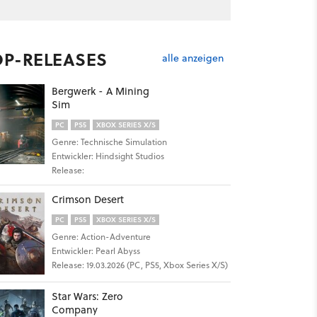
OP-RELEASES
alle anzeigen
Bergwerk - A Mining
Sim
PC
PS5
XBOX SERIES X/S
Genre: Technische Simulation
Entwickler: Hindsight Studios
Release:
6
Crimson Desert
PC
PS5
XBOX SERIES X/S
Genre: Action-Adventure
Entwickler: Pearl Abyss
Release: 19.03.2026 (PC, PS5, Xbox Series X/S)
Star Wars: Zero
Company