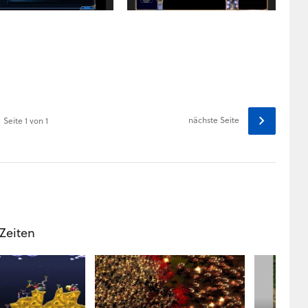
nächste Seite
Seite
1
von 1
 Zeiten