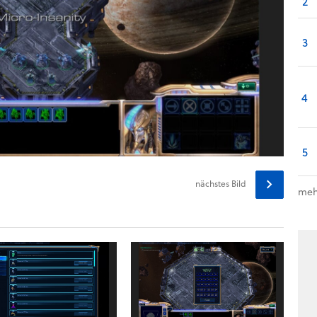
2
3
4
5
nächstes
Bild
meh