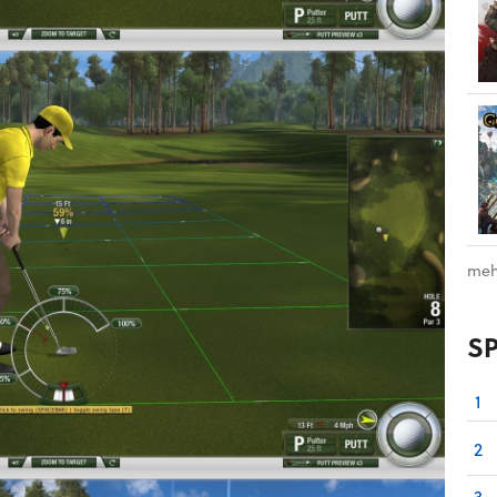
meh
S
1
2