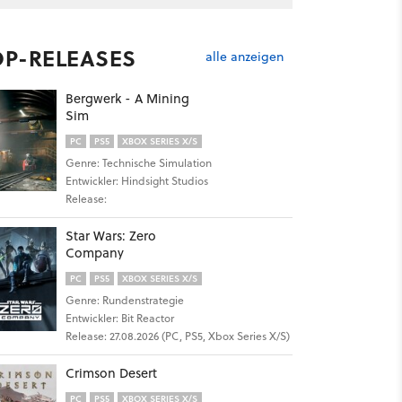
OP-RELEASES
alle anzeigen
Bergwerk - A Mining
Sim
PC
PS5
XBOX SERIES X/S
Genre: Technische Simulation
Entwickler: Hindsight Studios
Release:
Star Wars: Zero
Company
PC
PS5
XBOX SERIES X/S
Genre: Rundenstrategie
Entwickler: Bit Reactor
Release: 27.08.2026 (PC, PS5, Xbox Series X/S)
Crimson Desert
PC
PS5
XBOX SERIES X/S