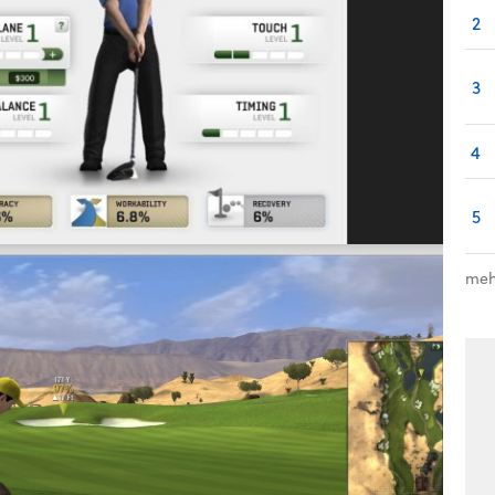
2
3
4
5
meh