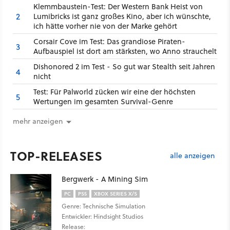
Klemmbaustein-Test: Der Western Bank Heist von
2
Lumibricks ist ganz großes Kino, aber ich wünschte,
ich hätte vorher nie von der Marke gehört
Corsair Cove im Test: Das grandiose Piraten-
3
Aufbauspiel ist dort am stärksten, wo Anno strauchelt
Dishonored 2 im Test - So gut war Stealth seit Jahren
4
nicht
Test: Für Palworld zücken wir eine der höchsten
5
Wertungen im gesamten Survival-Genre
mehr anzeigen
TOP-RELEASES
alle anzeigen
Bergwerk - A Mining Sim
PC
PS5
XBOX SERIES X/S
Genre: Technische Simulation
Entwickler: Hindsight Studios
Release: