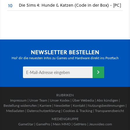
Die Sims 4: Hunde & Katzen (Code in der Box) - [PC]
10
NEWSLETTER BESTELLEN
Hol' dir die neuesten Infos zu Games und Hardware direkt ins Postfach
RUBRIKEN
Impressum
|
Unser Team
|
Unser Kodex
|
Über Webedia
|
Abo kündigen
|
Bestellung widerrufen
|
Karriere
|
Newsletter
|
Kontakt
|
Nutzungsbestimmungen
|
Mediadaten
|
Datenschutzerklärung
|
Cookies & Tracking
|
Transparenzbericht
MEDIENGRUPPE
GameStar
|
GamePro
|
Mein MMO
|
GetHero
|
Jeuxvideo.com