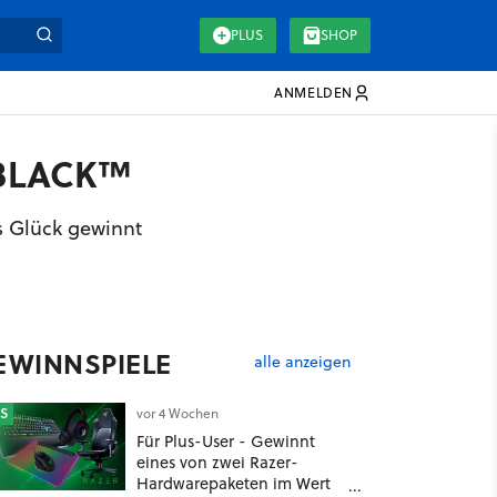
PLUS
SHOP
ANMELDEN
_BLACK™
s Glück gewinnt
EWINNSPIELE
alle anzeigen
S
vor 4 Wochen
Für Plus-User - Gewinnt
eines von zwei Razer-
Hardwarepaketen im Wert