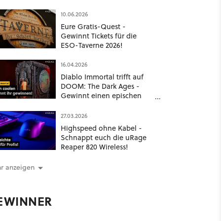
von je 1.700 €
10.06.2026
Eure Gratis-Quest -
Gewinnt Tickets für die
ESO-Taverne 2026!
16.04.2026
Diablo Immortal trifft auf
DOOM: The Dark Ages -
Gewinnt einen epischen
Custom-PC und andere
coole Preise
27.03.2026
Highspeed ohne Kabel -
Schnappt euch die uRage
Reaper 820 Wireless!
r anzeigen
EWINNER