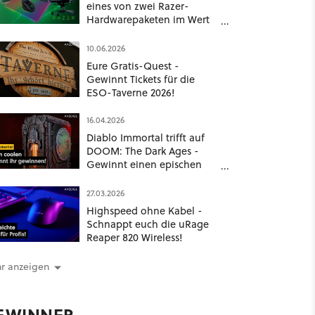
eines von zwei Razer-
Hardwarepaketen im Wert
von je 1.700 €
10.06.2026
Eure Gratis-Quest -
Gewinnt Tickets für die
ESO-Taverne 2026!
16.04.2026
Diablo Immortal trifft auf
DOOM: The Dark Ages -
Gewinnt einen epischen
Custom-PC und andere
coole Preise
27.03.2026
Highspeed ohne Kabel -
Schnappt euch die uRage
Reaper 820 Wireless!
r anzeigen
EWINNER