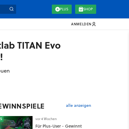
PLUS
SHOP
ANMELDEN
tlab TITAN Evo
!
euen
EWINNSPIELE
alle anzeigen
S
vor 4 Wochen
Für Plus-User - Gewinnt