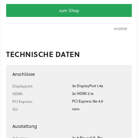
zum Shop
ANZEIGE
TECHNISCHE DATEN
Anschlüsse
3x DisplayPort 1.4a
Displayport:
2x HDMI 2.1a
HDMI:
PCI Express 16x 4.0
PCI Express:
nein
SLI:
Ausstattung
3x 8 Pin auf 16-Pin