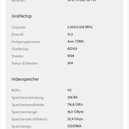
Adapter:
Grafikchip
2.205/2.535 MHz
Chiptakt:
12.2
DirectX:
4nm TSMC
Fertigungsprozess:
AD103
Grafikchip:
9728
Shader:
304
Textur-Einheiten:
Videospeicher
112
ROPs:
256 Bit
Speicheranbindung:
716,8 GB/s
Speicherbandbreite:
16,0 GByte
Speichermenge:
22,4 Gbps
Speichertakt (effektiv):
GDDR6X
Speichertyp: