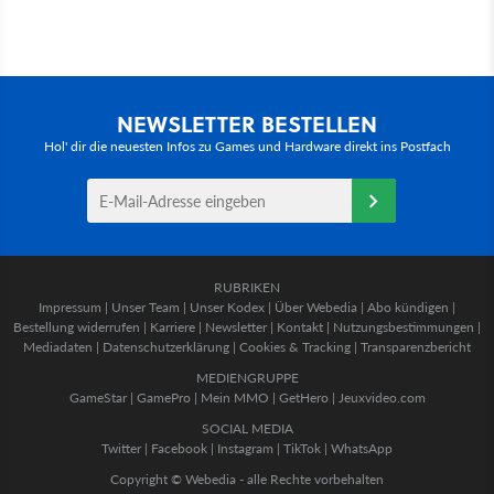
NEWSLETTER BESTELLEN
Hol' dir die neuesten Infos zu Games und Hardware direkt ins Postfach
RUBRIKEN
Impressum
|
Unser Team
|
Unser Kodex
|
Über Webedia
|
Abo kündigen
|
Bestellung widerrufen
|
Karriere
|
Newsletter
|
Kontakt
|
Nutzungsbestimmungen
|
Mediadaten
|
Datenschutzerklärung
|
Cookies & Tracking
|
Transparenzbericht
MEDIENGRUPPE
GameStar
|
GamePro
|
Mein MMO
|
GetHero
|
Jeuxvideo.com
SOCIAL MEDIA
Twitter
|
Facebook
|
Instagram
|
TikTok
|
WhatsApp
Copyright © Webedia - alle Rechte vorbehalten