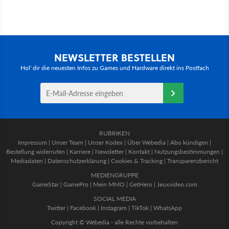
NEWSLETTER BESTELLEN
Hol' dir die neuesten Infos zu Games und Hardware direkt ins Postfach
RUBRIKEN
Impressum
|
Unser Team
|
Unser Kodex
|
Über Webedia
|
Abo kündigen
|
Bestellung widerrufen
|
Karriere
|
Newsletter
|
Kontakt
|
Nutzungsbestimmungen
|
Mediadaten
|
Datenschutzerklärung
|
Cookies & Tracking
|
Transparenzbericht
MEDIENGRUPPE
GameStar
|
GamePro
|
Mein MMO
|
GetHero
|
Jeuxvideo.com
SOCIAL MEDIA
Twitter
|
Facebook
|
Instagram
|
TikTok
|
WhatsApp
Copyright © Webedia - alle Rechte vorbehalten