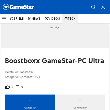
SPIELE
NEWS
VIDEOS
TECH
Boostboxx GameStar-PC Ultra
Hersteller: Boostboxx
Kategorie: GameStar-PCs
0
0
-
-
GameStar
Community