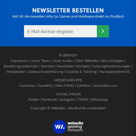
NEWSLETTER BESTELLEN
Hol' dir die neuesten Infos zu Games und Hardware direkt ins Postfach
RUBRIKEN
Impressum
|
Unser Team
|
Unser Kodex
|
Über Webedia
|
Abo kündigen
|
Bestellung widerrufen
|
Karriere
|
Newsletter
|
Kontakt
|
Nutzungsbestimmungen
|
Mediadaten
|
Datenschutzerklärung
|
Cookies & Tracking
|
Transparenzbericht
MEDIENGRUPPE
GameStar
|
GamePro
|
Mein MMO
|
GetHero
|
Jeuxvideo.com
SOCIAL MEDIA
Twitter
|
Facebook
|
Instagram
|
TikTok
|
WhatsApp
Copyright © Webedia - alle Rechte vorbehalten