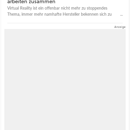
arbeiten zusammen
Virtual Reality ist ein offenbar nicht mehr zu stoppendes
Thema, immer mehr namhafte Hersteller bekennen sich zu
eigenen Entwicklungen im Bereich VR. Samsung macht es sich
einfach und kooperiert mit Oculus VR.