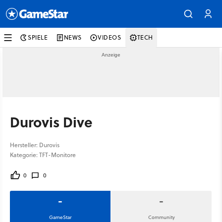
SPIELE
NEWS
VIDEOS
TECH
Durovis Dive
Hersteller: Durovis
Kategorie: TFT-Monitore
0
0
-
-
GameStar
Community