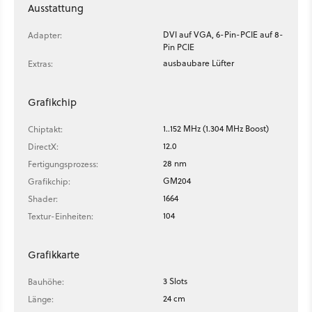
Ausstattung
DVI auf VGA, 6-Pin-PCIE auf 8-
Adapter:
Pin PCIE
ausbaubare Lüfter
Extras:
Grafikchip
1..152 MHz (1.304 MHz Boost)
Chiptakt:
12.0
DirectX:
28 nm
Fertigungsprozess:
GM204
Grafikchip:
1664
Shader:
104
Textur-Einheiten:
Grafikkarte
3 Slots
Bauhöhe:
24 cm
Länge: