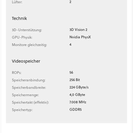
2
Lüfter:
Technik
3D Vision 2
3D-Unterstützung:
Nvidia PhysX
GPU-Physik:
4
Monitore gleichzeitig:
Videospeicher
56
ROPs:
256 Bit
Speicheranbindung:
224 GByte/s
Speicherbandbreite:
4,0 GByte
Speichermenge:
7.008 MHz
Speichertakt (effektiv):
GDDR5
Speichertyp: