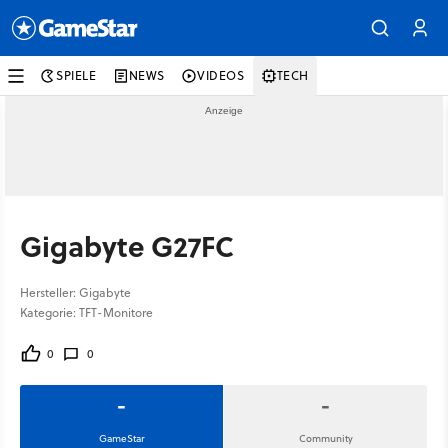
SPIELE
NEWS
VIDEOS
TECH
Gigabyte G27FC
Hersteller: Gigabyte
Kategorie: TFT-Monitore
0
0
-
-
GameStar
Community