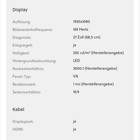
Display
1920x1080
Auflösung:
165 Hertz
Bildwiederholfrequenz:
27 Zoll (68,5 cm)
Diagonale:
ja
Entspiegelt:
250 cd/m² (Herstellerangabe)
Helligkeit:
LED
Hintergrundbeleuchtung:
3000:1 (Herstellerangabe)
Kontrastverhältnis:
VA
Panel-Typ:
1 ms (Herstellerangabe)
Reaktionszeit:
16:9
Seitenverhältnis:
Kabel
ja
Displayport:
ja
HDMI: