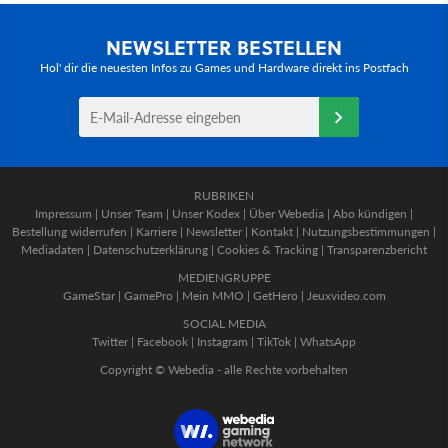
NEWSLETTER BESTELLEN
Hol' dir die neuesten Infos zu Games und Hardware direkt ins Postfach
RUBRIKEN
Impressum
|
Unser Team
|
Unser Kodex
|
Über Webedia
|
Abo kündigen
|
Bestellung widerrufen
|
Karriere
|
Newsletter
|
Kontakt
|
Nutzungsbestimmungen
|
Mediadaten
|
Datenschutzerklärung
|
Cookies & Tracking
|
Transparenzbericht
MEDIENGRUPPE
GameStar
|
GamePro
|
Mein MMO
|
GetHero
|
Jeuxvideo.com
SOCIAL MEDIA
Twitter
|
Facebook
|
Instagram
|
TikTok
|
WhatsApp
Copyright © Webedia - alle Rechte vorbehalten