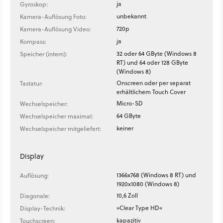
ja
Gyroskop:
unbekannt
Kamera-Auflösung Foto:
720p
Kamera-Auflösung Video:
ja
Kompass:
32 oder 64 GByte (Windows 8
Speicher (intern):
RT) und 64 oder 128 GByte
(Windows 8)
Onscreen oder per separat
Tastatur:
erhältlichem Touch Cover
Micro-SD
Wechselspeicher:
64 GByte
Wechselspeicher maximal:
keiner
Wechselspeicher mitgeliefert:
Display
1366x768 (Windows 8 RT) und
Auflösung:
1920x1080 (Windows 8)
10,6 Zoll
Diagonale:
»Clear Type HD«
Display-Technik:
kapazitiv
Touchscreen: