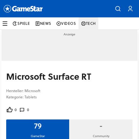
SPIELE
NEWS
VIDEOS
TECH
Microsoft Surface RT
Hersteller: Microsoft
Kategorie: Tablets
0
0
79
-
GameStar
Community