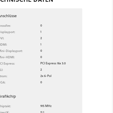
nschlüsse
0
rossfire:
1
isplayport:
2
VI:
1
DMI:
0
ini-Displayport:
0
ini-HDMI:
PCI Express 16x 3.0
CI Express:
2
LI:
2x 6-Pol
trom:
0
GA:
rafikchip
915 MHz
hiptakt:
11.1
irectX: