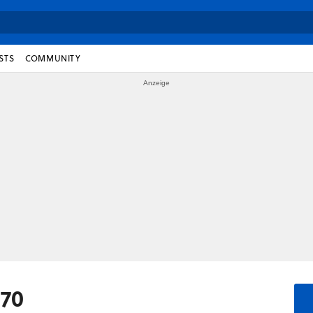
STS
COMMUNITY
670