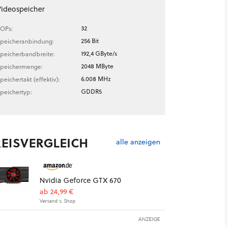
ideospeicher
32
OPs:
256 Bit
peicheranbindung:
192,4 GByte/s
peicherbandbreite:
2048 MByte
peichermenge:
6.008 MHz
peichertakt (effektiv):
GDDR5
peichertyp:
REISVERGLEICH
alle anzeigen
Nvidia Geforce GTX 670
ab 24,99 €
Versand s. Shop
ANZEIGE