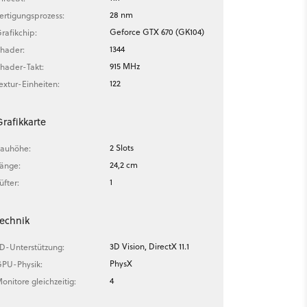
28 nm
ertigungsprozess:
Geforce GTX 670 (GK104)
rafikchip:
1344
hader:
915 MHz
hader-Takt:
122
extur-Einheiten:
rafikkarte
2 Slots
auhöhe:
24,2 cm
änge:
1
üfter:
echnik
3D Vision, DirectX 11.1
D-Unterstützung:
PhysX
PU-Physik:
4
onitore gleichzeitig: