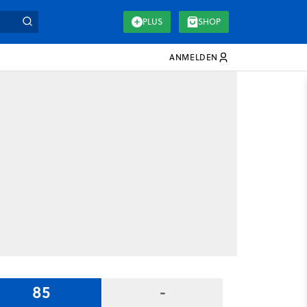
PLUS
SHOP
ANMELDEN
85
-