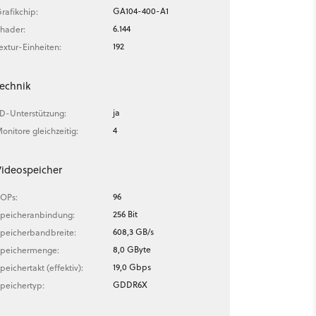
GA104-400-A1
rafikchip:
6.144
hader:
192
extur-Einheiten:
echnik
ja
D-Unterstützung:
4
onitore gleichzeitig:
ideospeicher
96
OPs:
256 Bit
peicheranbindung:
608,3 GB/s
peicherbandbreite:
8,0 GByte
peichermenge:
19,0 Gbps
peichertakt (effektiv):
GDDR6X
peichertyp: