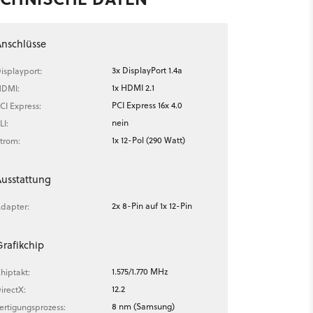
nschlüsse
3x DisplayPort 1.4a
isplayport:
1x HDMI 2.1
DMI:
PCI Express 16x 4.0
CI Express:
nein
LI:
1x 12-Pol (290 Watt)
trom:
usstattung
2x 8-Pin auf 1x 12-Pin
dapter:
rafikchip
1.575/1.770 MHz
hiptakt:
12.2
irectX:
8 nm (Samsung)
ertigungsprozess: