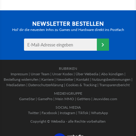
NEWSLETTER BESTELLEN
Hol' dir die neuesten Infos zu Games und Hardware direkt ins Postfach
RUBRIKEN
Impressum
|
Unser Team
|
Unser Kodex
|
Über Webedia
|
Abo kündigen
|
Bestellung widerrufen
|
Karriere
|
Newsletter
|
Kontakt
|
Nutzungsbestimmungen
|
Mediadaten
|
Datenschutzerklärung
|
Cookies & Tracking
|
Transparenzbericht
MEDIENGRUPPE
GameStar
|
GamePro
|
Mein MMO
|
GetHero
|
Jeuxvideo.com
SOCIAL MEDIA
Twitter
|
Facebook
|
Instagram
|
TikTok
|
WhatsApp
Copyright © Webedia - alle Rechte vorbehalten