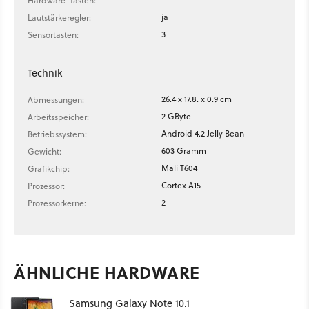
Hardware-Tasten:
ja
Lautstärkeregler:
3
Sensortasten:
Technik
26.4 x 17.8. x 0.9 cm
Abmessungen:
2 GByte
Arbeitsspeicher:
Android 4.2 Jelly Bean
Betriebssystem:
603 Gramm
Gewicht:
Mali T604
Grafikchip:
Cortex A15
Prozessor:
2
Prozessorkerne:
ÄHNLICHE HARDWARE
Samsung Galaxy Note 10.1