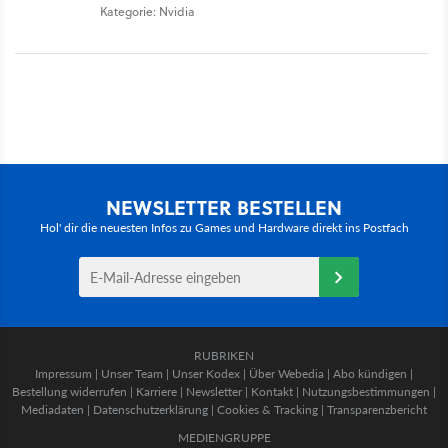
Kategorie: Nvidia
NEWSLETTER BESTELLEN
Hol' dir die neuesten Infos zu Games und Hardware direkt ins Postfach
RUBRIKEN
Impressum
|
Unser Team
|
Unser Kodex
|
Über Webedia
|
Abo kündigen
|
Bestellung widerrufen
|
Karriere
|
Newsletter
|
Kontakt
|
Nutzungsbestimmungen
|
Mediadaten
|
Datenschutzerklärung
|
Cookies & Tracking
|
Transparenzbericht
MEDIENGRUPPE