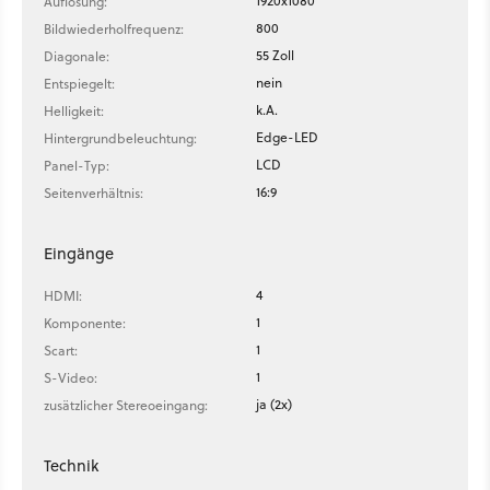
1920x1080
Auflösung:
800
Bildwiederholfrequenz:
55 Zoll
Diagonale:
nein
Entspiegelt:
k.A.
Helligkeit:
Edge-LED
Hintergrundbeleuchtung:
LCD
Panel-Typ:
16:9
Seitenverhältnis:
Eingänge
4
HDMI:
1
Komponente:
1
Scart:
1
S-Video:
ja (2x)
zusätzlicher Stereoeingang:
Technik