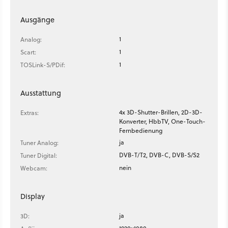
Ausgänge
1
Analog:
1
Scart:
1
TOSLink-S/PDif:
Ausstattung
4x 3D-Shutter-Brillen, 2D-3D-
Extras:
Konverter, HbbTV, One-Touch-
Fernbedienung
ja
Tuner Analog:
DVB-T/T2, DVB-C, DVB-S/S2
Tuner Digital:
nein
Webcam:
Display
ja
3D: