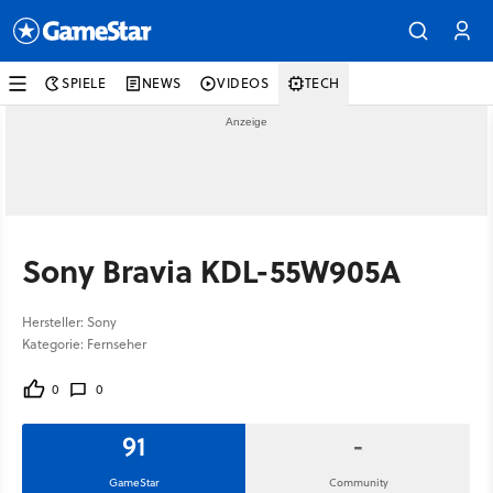
SPIELE
NEWS
VIDEOS
TECH
Sony Bravia KDL-55W905A
Hersteller: Sony
Kategorie: Fernseher
0
0
91
-
GameStar
Community