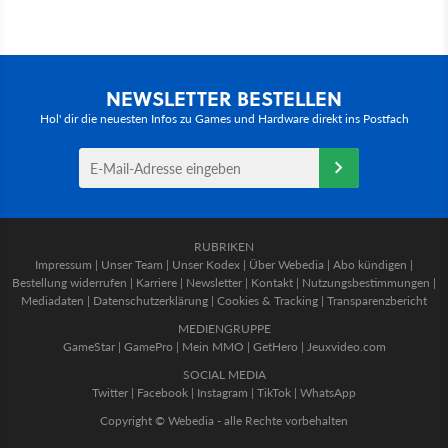
NEWSLETTER BESTELLEN
Hol' dir die neuesten Infos zu Games und Hardware direkt ins Postfach
RUBRIKEN
Impressum
|
Unser Team
|
Unser Kodex
|
Über Webedia
|
Abo kündigen
|
Bestellung widerrufen
|
Karriere
|
Newsletter
|
Kontakt
|
Nutzungsbestimmungen
|
Mediadaten
|
Datenschutzerklärung
|
Cookies & Tracking
|
Transparenzbericht
MEDIENGRUPPE
GameStar
|
GamePro
|
Mein MMO
|
GetHero
|
Jeuxvideo.com
SOCIAL MEDIA
Twitter
|
Facebook
|
Instagram
|
TikTok
|
WhatsApp
Copyright © Webedia - alle Rechte vorbehalten