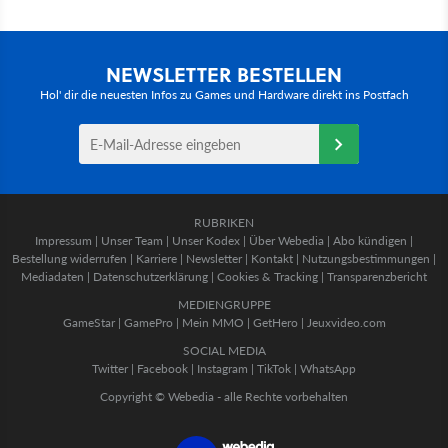
NEWSLETTER BESTELLEN
Hol' dir die neuesten Infos zu Games und Hardware direkt ins Postfach
RUBRIKEN
Impressum
|
Unser Team
|
Unser Kodex
|
Über Webedia
|
Abo kündigen
|
Bestellung widerrufen
|
Karriere
|
Newsletter
|
Kontakt
|
Nutzungsbestimmungen
|
Mediadaten
|
Datenschutzerklärung
|
Cookies & Tracking
|
Transparenzbericht
MEDIENGRUPPE
GameStar
|
GamePro
|
Mein MMO
|
GetHero
|
Jeuxvideo.com
SOCIAL MEDIA
Twitter
|
Facebook
|
Instagram
|
TikTok
|
WhatsApp
Copyright © Webedia - alle Rechte vorbehalten