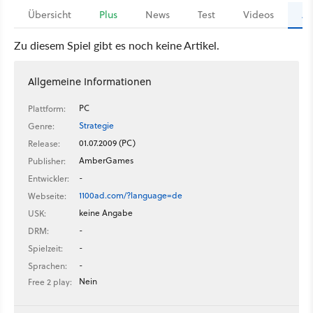
Übersicht
Plus
News
Test
Videos
Ar
Zu diesem Spiel gibt es noch keine Artikel.
Allgemeine Informationen
PC
Plattform:
Strategie
Genre:
01.07.2009 (PC)
Release:
AmberGames
Publisher:
-
Entwickler:
1100ad.com/?language=de
Webseite:
keine Angabe
USK:
-
DRM:
-
Spielzeit:
-
Sprachen:
Nein
Free 2 play: