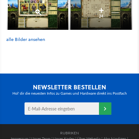
24
alle Bilder ansehen
NEWSLETTER BESTELLEN
Hol' dir die neuesten Infos zu Games und Hardware direkt ins Postfach
RUBRIKEN
Impressum
|
Unser Team
|
Unser Kodex
|
Über Webedia
|
Abo kündigen
|