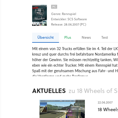
PC
Genre: Rennspiel
Entwickler: SCS Software
Release: 28.06.2007 (PC)
Übersicht
Plus
News
Test
Mit einem von 32 Trucks erfüllen Sie im 4. Teil der L
kreuz und quer durchs frei befahrbare Nordamerika fü
höher der Gewinn. Sie müssen rechtzeitig tanken, W
eben wie ein echter Trucker. Mit einem Rennspiel ha
Spaß mit der geruhsamen Mischung aus Fahr- und Hand
die Vorgänger und mehr Realismus.
Spiel
PC
Rennspiel
Sport
Frogster Interactive
AKTUELLES
zu 18 Wheels of S
22.06.2007
18 Wheels