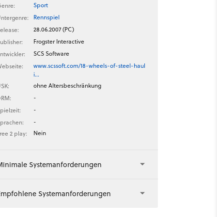
Sport
enre:
Rennspiel
ntergenre:
28.06.2007 (PC)
elease:
Frogster Interactive
ublisher:
SCS Software
ntwickler:
www.scssoft.com/18-wheels-of-steel-haul
ebseite:
i…
ohne Altersbeschränkung
SK:
-
DRM:
-
pielzeit:
-
prachen:
Nein
ree 2 play:
Minimale Systemanforderungen
Empfohlene Systemanforderungen