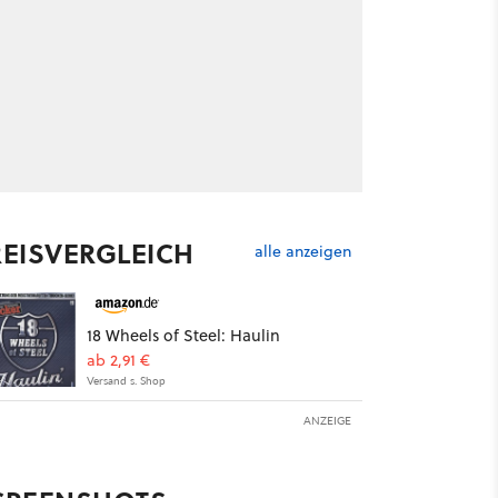
REISVERGLEICH
alle anzeigen
18 Wheels of Steel: Haulin
ab 2,91 €
Versand s. Shop
ANZEIGE