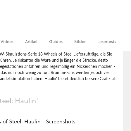
Videos
Artikel
Guides
Bilder
Lesertests
KW-Simulations-Serie 18 Wheels of Steel Lieferaufträge, die Sie
hren. Je riskanter die Ware und je länger die Strecke, desto
iegestationen anfahren und regelmäßig ein Nickerchen machen -
t das nur noch wenig zu tun, Brummi-Fans werden jedoch viel
elssimulation haben. Haulin' bietet deutlich bessere Grafik als
SCS Software
18 Wheels of Steel: Haulin'
teel: Haulin'
 of Steel: Haulin - Screenshots