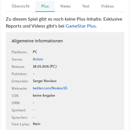
Übersicht
Plus
News
Test
Videos
Ar
Zu diesem Spiel gibt es noch keine Plus-Inhalte. Exklusive
Reports und Videos gibt's bei
GameStar Plus
.
Allgemeine Informationen
PC
Plattform:
Action
Genre:
28.05.2016 (PC)
Release:
-
Publisher:
Sergei Novikov
Entwickler:
twitter.com/NoskovSS
Webseite:
keine Angabe
USK:
-
DRM:
-
Spielzeit:
-
Sprachen:
Nein
Free 2 play: