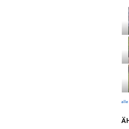
alle
Ä