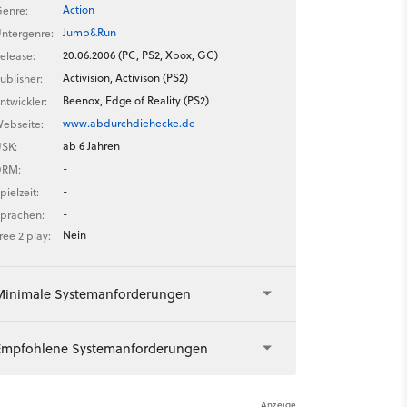
Action
enre:
Jump&Run
ntergenre:
20.06.2006 (PC, PS2, Xbox, GC)
elease:
Activision, Activison (PS2)
ublisher:
Beenox, Edge of Reality (PS2)
ntwickler:
www.abdurchdiehecke.de
ebseite:
ab 6 Jahren
SK:
-
DRM:
-
pielzeit:
-
prachen:
Nein
ree 2 play:
Minimale Systemanforderungen
Empfohlene Systemanforderungen