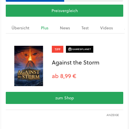
Preisvergleich
Übersicht
Plus
News
Test
Videos
Ar
TIPP
Against the Storm
ab 8,99 €
zum Shop
ANZEIGE