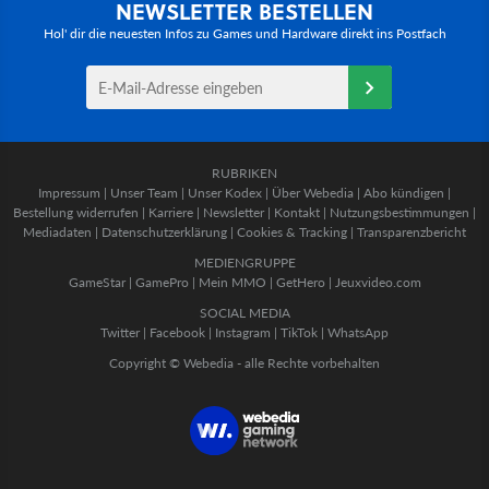
NEWSLETTER BESTELLEN
Hol' dir die neuesten Infos zu Games und Hardware direkt ins Postfach
RUBRIKEN
Impressum
|
Unser Team
|
Unser Kodex
|
Über Webedia
|
Abo kündigen
|
Bestellung widerrufen
|
Karriere
|
Newsletter
|
Kontakt
|
Nutzungsbestimmungen
|
Mediadaten
|
Datenschutzerklärung
|
Cookies & Tracking
|
Transparenzbericht
MEDIENGRUPPE
GameStar
|
GamePro
|
Mein MMO
|
GetHero
|
Jeuxvideo.com
SOCIAL MEDIA
Twitter
|
Facebook
|
Instagram
|
TikTok
|
WhatsApp
Copyright © Webedia - alle Rechte vorbehalten