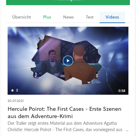
Übersicht
Plus
News
Test
Videos
Ar
2
0:58
20.07.2021
Hercule Poirot: The First Cases - Erste Szenen
aus dem Adventure-Krimi
Der Trailer zeigt erstes Material aus dem Adventure Agatha
Christie: Hercule Poirot - The First Cases, das vorwiegend aus
der Iso-Perspektive gespielt wird. Darin erleben wir die jungen