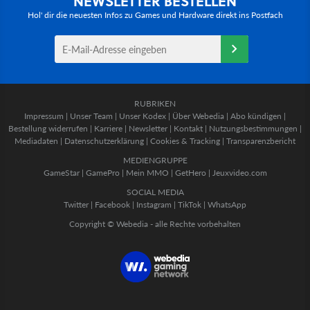
NEWSLETTER BESTELLEN
Hol' dir die neuesten Infos zu Games und Hardware direkt ins Postfach
RUBRIKEN
Impressum
|
Unser Team
|
Unser Kodex
|
Über Webedia
|
Abo kündigen
|
Bestellung widerrufen
|
Karriere
|
Newsletter
|
Kontakt
|
Nutzungsbestimmungen
|
Mediadaten
|
Datenschutzerklärung
|
Cookies & Tracking
|
Transparenzbericht
MEDIENGRUPPE
GameStar
|
GamePro
|
Mein MMO
|
GetHero
|
Jeuxvideo.com
SOCIAL MEDIA
Twitter
|
Facebook
|
Instagram
|
TikTok
|
WhatsApp
Copyright © Webedia - alle Rechte vorbehalten