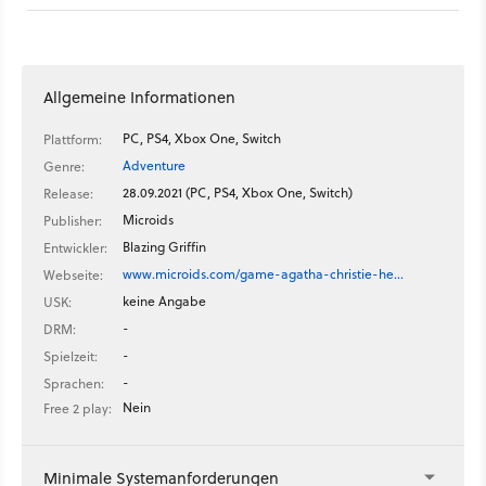
Jahre des weltbekannten Detektivs Hercule Poirot, der auf
dem Anweisen der Familie Van den Bosch einen komplexen
Mordfall aufklären muss.
Allgemeine Informationen
PC, PS4, Xbox One, Switch
Plattform:
Adventure
Genre:
28.09.2021 (PC, PS4, Xbox One, Switch)
Release:
Microids
Publisher:
Blazing Griffin
Entwickler:
www.microids.com/game-agatha-christie-he…
Webseite:
keine Angabe
USK:
-
DRM:
-
Spielzeit:
-
Sprachen:
Nein
Free 2 play:
Minimale Systemanforderungen