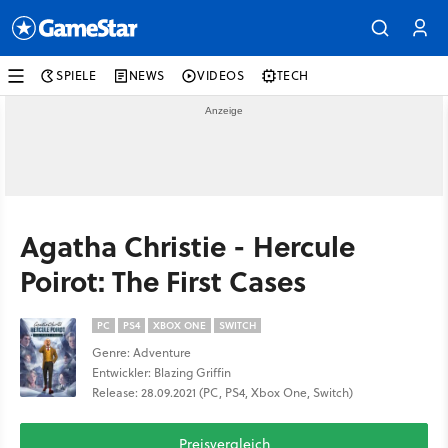
SPIELE
NEWS
VIDEOS
TECH
Agatha Christie - Hercule
Poirot: The First Cases
PC
PS4
XBOX ONE
SWITCH
Genre: Adventure
Entwickler: Blazing Griffin
Release: 28.09.2021 (PC, PS4, Xbox One, Switch)
Preisvergleich