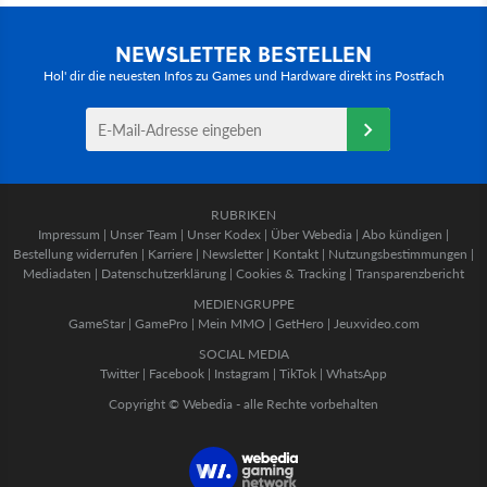
NEWSLETTER BESTELLEN
Hol' dir die neuesten Infos zu Games und Hardware direkt ins Postfach
RUBRIKEN
Impressum
|
Unser Team
|
Unser Kodex
|
Über Webedia
|
Abo kündigen
|
Bestellung widerrufen
|
Karriere
|
Newsletter
|
Kontakt
|
Nutzungsbestimmungen
|
Mediadaten
|
Datenschutzerklärung
|
Cookies & Tracking
|
Transparenzbericht
MEDIENGRUPPE
GameStar
|
GamePro
|
Mein MMO
|
GetHero
|
Jeuxvideo.com
SOCIAL MEDIA
Twitter
|
Facebook
|
Instagram
|
TikTok
|
WhatsApp
Copyright © Webedia - alle Rechte vorbehalten