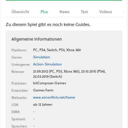
Übersicht
Plus
News
Test
Videos
Ar
Zu diesem Spiel gibt es noch keine Guides.
Allgemeine Informationen
PC, PS4, Switch, PS3, Xbox 360
Plattform:
Simulation
Genre:
Action-Simulation
Untergenre:
21.09.2012 (PC, PS3, Xbox 360), 23.10.2015 (PS4),
Release:
22.03.2019 (Switch)
bitComposer Games
Publisher:
Games Farm
Entwickler:
www.airconflicts.net/home
Webseite:
ab 12 Jahren
USK:
-
DRM:
-
Spielzeit:
-
Sprachen: