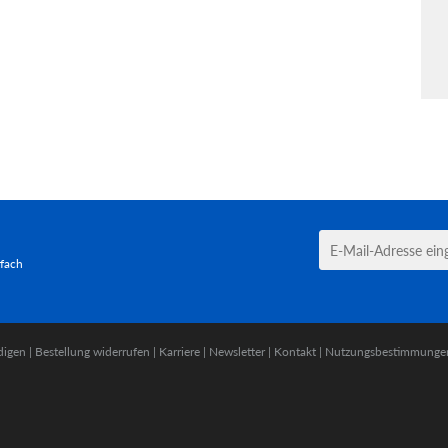
tfach
digen
|
Bestellung widerrufen
|
Karriere
|
Newsletter
|
Kontakt
|
Nutzungsbestimmunge