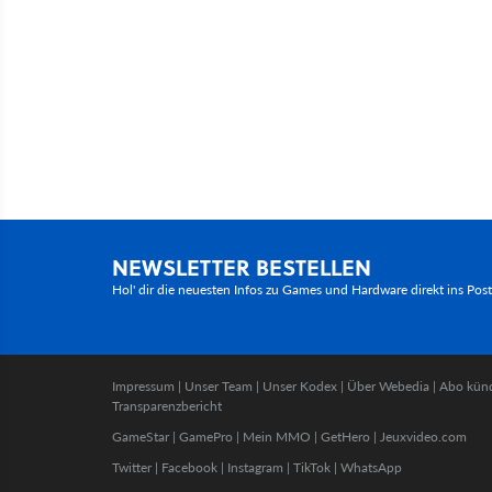
NEWSLETTER BESTELLEN
Hol' dir die neuesten Infos zu Games und Hardware direkt ins Pos
Impressum
|
Unser Team
|
Unser Kodex
|
Über Webedia
|
Abo kün
Transparenzbericht
GameStar
|
GamePro
|
Mein MMO
|
GetHero
|
Jeuxvideo.com
Twitter
|
Facebook
|
Instagram
|
TikTok
|
WhatsApp