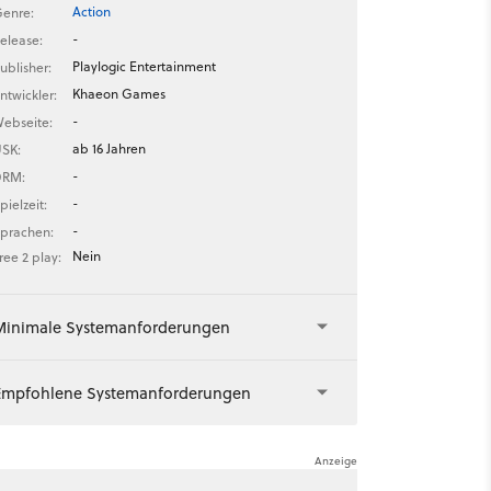
Action
enre:
-
elease:
Playlogic Entertainment
ublisher:
Khaeon Games
ntwickler:
-
ebseite:
ab 16 Jahren
SK:
-
DRM:
-
pielzeit:
-
prachen:
Nein
ree 2 play:
Minimale Systemanforderungen
Empfohlene Systemanforderungen