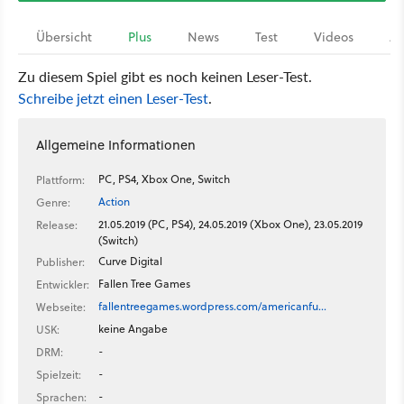
Übersicht
Plus
News
Test
Videos
Ar
Zu diesem Spiel gibt es noch keinen Leser-Test.
Schreibe jetzt einen Leser-Test
.
Allgemeine Informationen
PC, PS4, Xbox One, Switch
Plattform:
Action
Genre:
21.05.2019 (PC, PS4), 24.05.2019 (Xbox One), 23.05.2019
Release:
(Switch)
Curve Digital
Publisher:
Fallen Tree Games
Entwickler:
fallentreegames.wordpress.com/americanfu…
Webseite:
keine Angabe
USK:
-
DRM:
-
Spielzeit:
-
Sprachen: