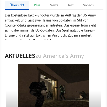
Übersicht
Plus
News
Test
Videos
Ar
Der kostenlose Taktik-Shooter wurde im Auftrag der US Army
entwickelt und lässt zwei Teams von Soldaten im Stil von
Counter-Strike gegeneinander antreten. Das eigene Team sieht
sich dabei immer als US-Soldaten. Das Spiel nutzt die Unreal-
Engine und setzt auf taktischen Anspruch. Zudem simuliert
America's Army Treffer und Verletzungen.
Spiel
PC
Action
Taktik-Shooter
US-Army
Virtual Heroes
AKTUELLES
zu America's Army
America's Army
Shooter