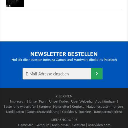
NEWSLETTER BESTELLEN
Hol' dir die neuesten Infos zu Games und Hardware direkt ins Postfach
RUBRIKEN
Impressum
|
Unser Team
|
Unser Kodex
|
Über Webedia
|
Abo kündigen
|
Bestellung widerrufen
|
Karriere
|
Newsletter
|
Kontakt
|
Nutzungsbestimmungen
|
Mediadaten
|
Datenschutzerklärung
|
Cookies & Tracking
|
Transparenzbericht
MEDIENGRUPPE
GameStar
|
GamePro
|
Mein MMO
|
GetHero
|
Jeuxvideo.com