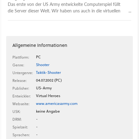
Das erste von der US Army entwickelte Computerspiel füllt
die Server dieser Welt. Wir haben uns auch in die virtuellen
Kämpfe von America's Army gestürzt und sagen Ihnen, wie
sich der Dienst als US-Soldat spielt.
Allgemeine Informationen
PC
Plattform:
Shooter
Genre:
Taktik-Shooter
Untergenre:
04.07.2002 (PC)
Release:
US-Army
Publisher:
Virtual Heroes
Entwickler:
www.americasarmy.com
Webseite:
keine Angabe
USK:
-
DRM:
-
Spielzeit:
-
Sprachen: