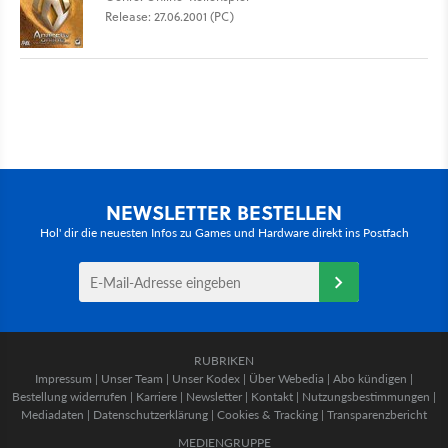
Release: 27.06.2001 (PC)
NEWSLETTER BESTELLEN
Hol' dir die neuesten Infos zu Games und Hardware direkt ins Postfach
RUBRIKEN
Impressum
|
Unser Team
|
Unser Kodex
|
Über Webedia
|
Abo kündigen
|
Bestellung widerrufen
|
Karriere
|
Newsletter
|
Kontakt
|
Nutzungsbestimmungen
|
Mediadaten
|
Datenschutzerklärung
|
Cookies & Tracking
|
Transparenzbericht
MEDIENGRUPPE