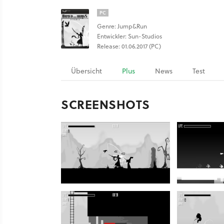
PC
Genre: Jump&Run
Entwickler: Sun-Studios
Release: 01.06.2017 (PC)
Übersicht
Plus
News
Test
SCREENSHOTS