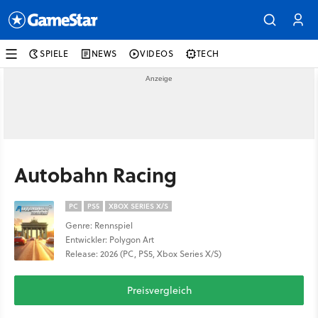
SPIELE
NEWS
VIDEOS
TECH
Autobahn Racing
PC
PS5
XBOX SERIES X/S
Genre: Rennspiel
Entwickler: Polygon Art
Release: 2026 (PC, PS5, Xbox Series X/S)
Preisvergleich