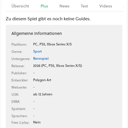
Übersicht
Plus
News
Test
Videos
Ar
Zu diesem Spiel gibt es noch keine Guides.
Allgemeine Informationen
PC, PS5, Xbox Series X/S
Plattform:
Sport
Genre:
Rennspiel
Untergenre:
2026 (PC, PS5, Xbox Series X/S)
Release:
-
Publisher:
Polygon Art
Entwickler:
-
Webseite:
ab 12 Jahren
USK:
-
DRM:
-
Spielzeit:
-
Sprachen:
Nein
Free 2 play: