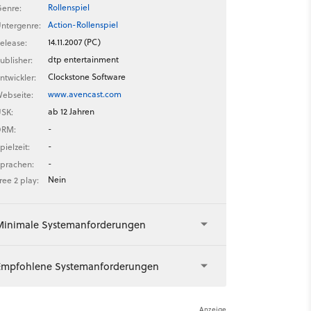
Rollenspiel
enre:
Action-Rollenspiel
ntergenre:
14.11.2007 (PC)
elease:
dtp entertainment
ublisher:
Clockstone Software
ntwickler:
www.avencast.com
ebseite:
ab 12 Jahren
SK:
-
DRM:
-
pielzeit:
-
prachen:
Nein
ree 2 play:
Minimale Systemanforderungen
Empfohlene Systemanforderungen