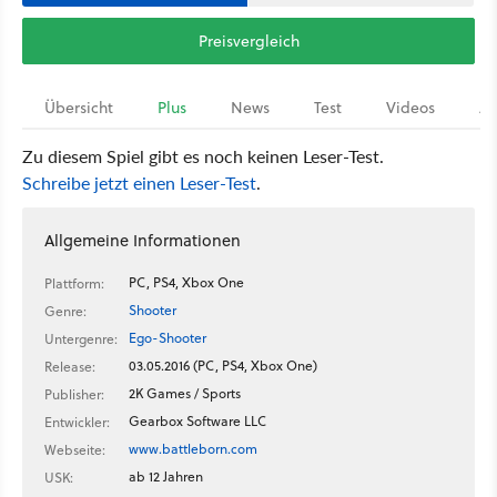
Preisvergleich
Übersicht
Plus
News
Test
Videos
Ar
Zu diesem Spiel gibt es noch keinen Leser-Test.
Schreibe jetzt einen Leser-Test
.
Allgemeine Informationen
PC, PS4, Xbox One
Plattform:
Shooter
Genre:
Ego-Shooter
Untergenre:
03.05.2016 (PC, PS4, Xbox One)
Release:
2K Games / Sports
Publisher:
Gearbox Software LLC
Entwickler:
www.battleborn.com
Webseite:
ab 12 Jahren
USK: