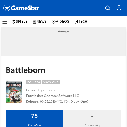
SPIELE
NEWS
VIDEOS
TECH
Battleborn
PC
PS4
XBOX ONE
Genre: Ego-Shooter
Entwickler: Gearbox Software LLC
Release: 03.05.2016 (PC, PS4, Xbox One)
75
-
GameStar
Community