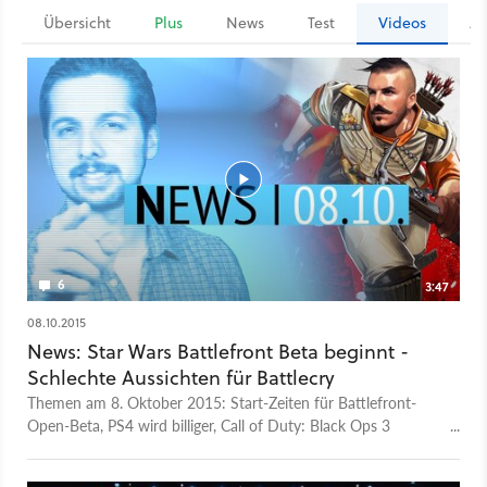
Übersicht
Plus
News
Test
Videos
Ar
6
3:47
08.10.2015
News: Star Wars Battlefront Beta beginnt -
Schlechte Aussichten für Battlecry
Themen am 8. Oktober 2015: Start-Zeiten für Battlefront-
Open-Beta, PS4 wird billiger, Call of Duty: Black Ops 3
verschwindet aus Xbox-Marktplatz & Droht Battlecry die
Einstellung? Täglich von Montag bis Freitag immer mittags