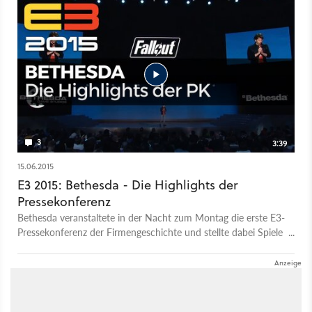
berichtet Michael Obermeier in unserer News-Show über die
wichtigsten Spiele-Themen des Tages. .
3
3:39
15.06.2015
E3 2015: Bethesda - Die Highlights der
Pressekonferenz
Bethesda veranstaltete in der Nacht zum Montag die erste E3-
Pressekonferenz der Firmengeschichte und stellte dabei Spiele
wie Fallout 4, Doom oder Dishonored 2 vor. Sebastian Stange
zieht ein Fazit aus der einstündigen Veranstaltung und stellt
seine Highlights vor.