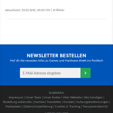
aktualisiert: 23.02.2010, 00:02 Uhr | 41 Bilder
NEWSLETTER BESTELLEN
Hol' dir die neuesten Infos zu Games und Hardware direkt ins Postfach
RUBRIKEN
Impressum
|
Unser Team
|
Unser Kodex
|
Über Webedia
|
Abo kündigen
|
Bestellung widerrufen
|
Karriere
|
Newsletter
|
Kontakt
|
Nutzungsbestimmungen
|
Mediadaten
|
Datenschutzerklärung
|
Cookies & Tracking
|
Transparenzbericht