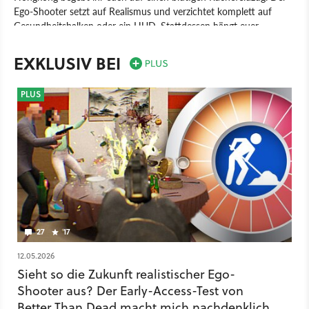
Ego-Shooter setzt auf Realismus und verzichtet komplett auf
Gesundheitsbalken oder ein HUD. Stattdessen hängt euer
Überleben allein von schnellen Reflexen ab. Besonders brisant ist
die Ballistik, denn verfehlte Schüsse können Unschuldige treffen
EXKLUSIV BEI
und haben Konsequenzen.
Spiel
PC
Ego-Shooter
Shooter
MicroProse Software
PLUS
Monte Gallo
Better Than Dead
27
17
12.05.2026
Sieht so die Zukunft realistischer Ego-
Shooter aus? Der Early-Access-Test von
Better Than Dead macht mich nachdenklich