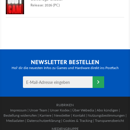
Release: 2026 (PC)
NEWSLETTER BESTELLEN
Hol' dir die neuesten Infos zu Games und Hardware direkt ins Postfach
RUBRIKEN
Impressum
|
Unser Team
|
Unser Kodex
|
Über Webedia
|
Abo kündigen
|
Bestellung widerrufen
|
Karriere
|
Newsletter
|
Kontakt
|
Nutzungsbestimmungen
|
Mediadaten
|
Datenschutzerklärung
|
Cookies & Tracking
|
Transparenzbericht
MEDIENGRUPPE