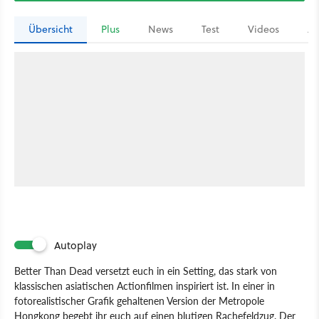
Übersicht
Plus
News
Test
Videos
Ar
Autoplay
Better Than Dead versetzt euch in ein Setting, das stark von
klassischen asiatischen Actionfilmen inspiriert ist. In einer in
fotorealistischer Grafik gehaltenen Version der Metropole
Hongkong begebt ihr euch auf einen blutigen Rachefeldzug. Der