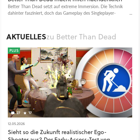
Better Than Dead setzt auf extreme Immersion. Die Technik
dahinter fasziniert, doch das Gameplay des Singleplayer-
Shooters hat noch deutliche Lücken.
AKTUELLES
zu Better Than Dead
PLUS
27
17
12.05.2026
Sieht so die Zukunft realistischer Ego-
Shooter aus? Der Early-Access-Test von