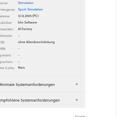
Simulation
enre:
Sport-Simulation
ntergenre:
12.12.2005 (PC)
elease:
bhv Software
ublisher:
AI Factory
ntwickler:
-
ebseite:
ohne Altersbeschränkung
SK:
-
DRM:
-
pielzeit:
-
prachen:
Nein
ree 2 play:
Minimale Systemanforderungen
Empfohlene Systemanforderungen